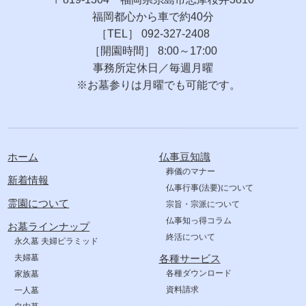
福岡都心から車で約40分
［TEL］ 092-327-2408
［開園時間］ 8:00～17:00
事務所定休日／毎週月曜
※お墓参りは月曜でも可能です。
ホーム
仏事豆知識
葬儀のマナー
新着情報
仏事行事(法要)について
霊園について
宗旨・宗派について
仏事知っ得コラム
お墓ラインナップ
終活について
永久墓 夫婦ピラミッド
夫婦墓
各種サービス
各種ダウンロード
家族墓
資料請求
一人墓