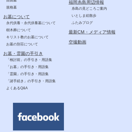
自由墓
福岡糸島周辺情報
規格墓
糸島の見どころご案内
いとしま絵散歩
お墓について
ふたみブログ
永代供養・永代供養墓について
樹木葬について
最新CM・メディア情報
キリスト教のお墓について
空撮動画
お墓の別荘について
お墓・霊園の手引き
「検討前」の手引き・用語集
「お墓」の手引き・用語集
「霊園」の手引き・用語集
「諸手続き」の手引き・用語集
よくあるQ&A