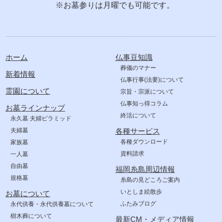
※お墓参りは月曜でも可能です。
ホーム
仏事豆知識
葬儀のマナー
新着情報
仏事行事(法要)について
霊園について
宗旨・宗派について
仏事知っ得コラム
お墓ラインナップ
終活について
永久墓 夫婦ピラミッド
夫婦墓
各種サービス
各種ダウンロード
家族墓
資料請求
一人墓
自由墓
福岡糸島周辺情報
規格墓
糸島の見どころご案内
いとしま絵散歩
お墓について
ふたみブログ
永代供養・永代供養墓について
樹木葬について
最新CM・メディア情報