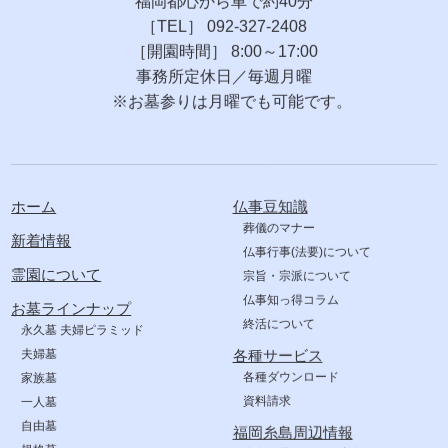
福岡都心から車で約40分
［TEL］ 092-327-2408
［開園時間］ 8:00～17:00
事務所定休日／毎週月曜
※お墓参りは月曜でも可能です。
ホーム
仏事豆知識
葬儀のマナー
新着情報
仏事行事(法要)について
霊園について
宗旨・宗派について
仏事知っ得コラム
お墓ラインナップ
終活について
永久墓 夫婦ピラミッド
夫婦墓
各種サービス
各種ダウンロード
家族墓
資料請求
一人墓
自由墓
福岡糸島周辺情報