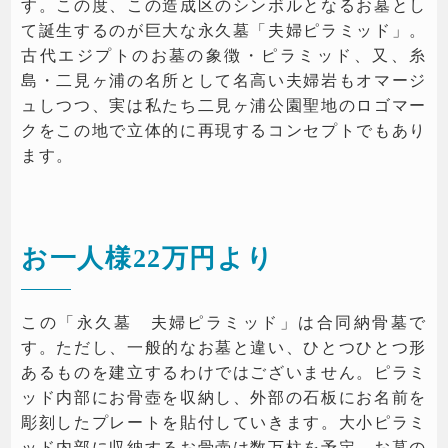
す。この度、この造成区のシンボルとなるお墓とし
て誕生するのが巨大な永久墓「夫婦ピラミッド」。
古代エジプトのお墓の象徴・ピラミッド、又、糸
島・二見ヶ浦の名所として名高い夫婦岩もオマージ
ュしつつ、実は私たち二見ヶ浦公園聖地のロゴマー
クをこの地で立体的に再現するコンセプトでもあり
ます。
お一人様22万円より
この「永久墓 夫婦ピラミッド」は合同納骨墓で
す。ただし、一般的なお墓と違い、ひとつひとつ形
あるものを建立するわけではございません。ピラミ
ッド内部にお骨壺を収納し、外部の石板にお名前を
彫刻したプレートを貼付していきます。大小ピラミ
ッド内部に収納するお骨壷は数万柱を予定。お墓の