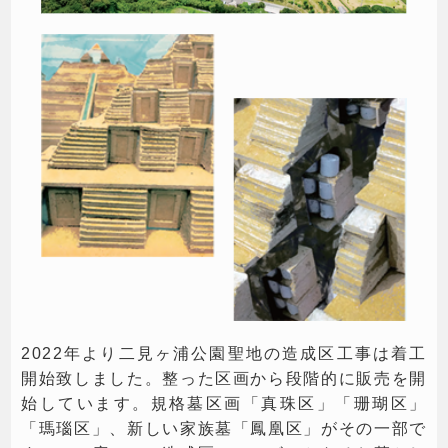
2022年より二見ヶ浦公園聖地の造成区工事は着工
開始致しました。整った区画から段階的に販売を開
始しています。規格墓区画「真珠区」「珊瑚区」
「瑪瑙区」、新しい家族墓「鳳凰区」がその一部で