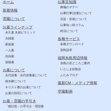
ホーム
仏事豆知識
葬儀のマナー
新着情報
仏事行事(法要)について
霊園について
宗旨・宗派について
仏事知っ得コラム
お墓ラインナップ
終活について
永久墓 夫婦ピラミッド
夫婦墓
各種サービス
各種ダウンロード
家族墓
資料請求
一人墓
自由墓
福岡糸島周辺情報
規格墓
糸島の見どころご案内
いとしま絵散歩
お墓について
ふたみブログ
永代供養・永代供養墓について
樹木葬について
最新CM・メディア情報
キリスト教のお墓について
空撮動画
お墓の別荘について
お墓・霊園の手引き
「検討前」の手引き・用語集