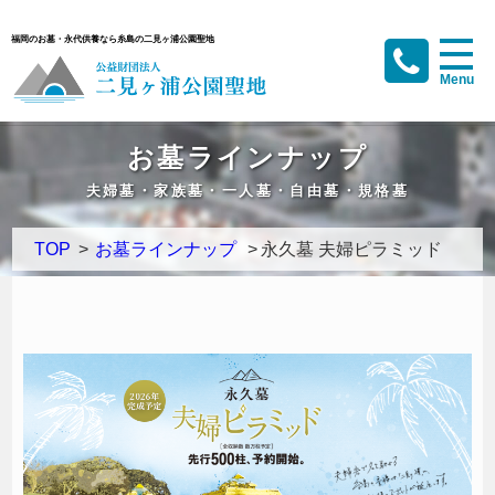
福岡のお墓・永代供養なら糸島の二見ヶ浦公園聖地
お墓ラインナップ
夫婦墓・家族墓・一人墓・自由墓・規格墓
TOP
>
お墓ラインナップ
>
永久墓 夫婦ピラミッド