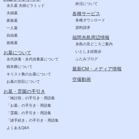
終活について
永久墓 夫婦ピラミッド
夫婦墓
各種サービス
各種ダウンロード
家族墓
資料請求
一人墓
自由墓
福岡糸島周辺情報
規格墓
糸島の見どころご案内
いとしま絵散歩
お墓について
ふたみブログ
永代供養・永代供養墓について
樹木葬について
最新CM・メディア情報
キリスト教のお墓について
空撮動画
お墓の別荘について
お墓・霊園の手引き
「検討前」の手引き・用語集
「お墓」の手引き・用語集
「霊園」の手引き・用語集
「諸手続き」の手引き・用語集
よくあるQ&A