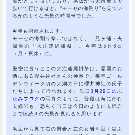
潮がとても引いており、浜辺から夫婦岩まで
歩いて行けるほど。“モーセの海割り”を見てい
るかのような光景の時間帯でした。
今年も開催されます。
モーセの海割り祭…ではなく、二見ヶ浦・夫
婦岩の「大注連縄掛祭」。今年は5月6日
（月・振休）に。
厳密に言うとこの大注連縄掛祭は、霊園のお
隣にある櫻井神社さんの神事で、毎年ゴール
デンウィーク頃の大潮の日に櫻井神社の氏子
たちによって行われます。先日
3月29日のふ
たみブログ
の写真のように、普段は海に佇む
夫婦岩も、恐らく当日は今日のように夫婦岩
まで陸続きの光景が見れると思います。
浜辺から見て右の男岩と左の女岩を固く結ぶ