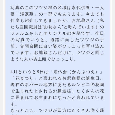
写真のこのツツジ群の区域は永代供養・一人
墓「帰寂苑」の一部でもあります。今までも
何度も紹介してきましたが、お地蔵さん（私
たち霊園職員は“お坊さん”と呼んでいます）の
フォルムをしたオリジナルのお墓です。今日
の写真でいうと、道路に面したツツジの手
前、合間合間に白い姿がひょこっと写り込ん
でいます。お地蔵さんだけに、ツツジと同じ
ような丸い坊主頭でひょっこり。
4月というと8日は「灌仏会（かんぶつえ）」
「花まつり」と言われるお釈迦様の誕生日。
現在のネパール地方にあたるルンビニの花園
で生まれたとされるお釈迦様。たくさんの花
に囲まれてお生まれになったと言われていま
す。
きっとここ、ツツジが四方にたくさん咲く帰