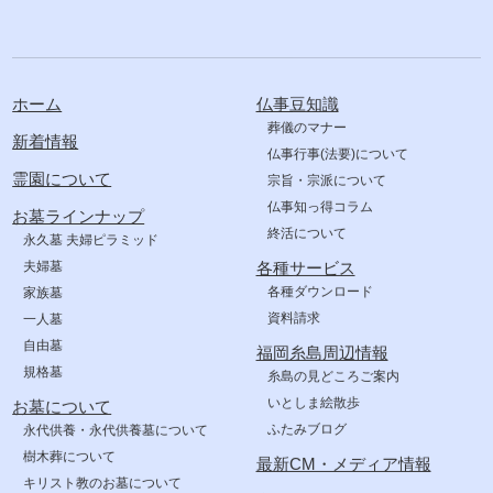
ホーム
仏事豆知識
葬儀のマナー
新着情報
仏事行事(法要)について
霊園について
宗旨・宗派について
仏事知っ得コラム
お墓ラインナップ
終活について
永久墓 夫婦ピラミッド
夫婦墓
各種サービス
各種ダウンロード
家族墓
資料請求
一人墓
自由墓
福岡糸島周辺情報
規格墓
糸島の見どころご案内
いとしま絵散歩
お墓について
ふたみブログ
永代供養・永代供養墓について
樹木葬について
最新CM・メディア情報
キリスト教のお墓について