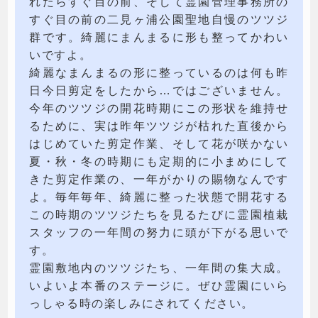
れたらすぐ目の前、そして霊園管理事務所の
すぐ目の前の二見ヶ浦公園聖地自慢のツツジ
群です。綺麗にまんまるに形も整ってかわい
いですよ。
綺麗なまんまるの形に整っているのは何も昨
日今日剪定をしたから…ではございません。
今年のツツジの開花時期にこの形状を維持せ
るために、実は昨年ツツジが枯れた直後から
はじめていた剪定作業、そして花が咲かない
夏・秋・冬の時期にも定期的に小まめにして
きた剪定作業の、一年がかりの賜物なんです
よ。毎年毎年、綺麗に整った状態で開花する
この時期のツツジたちを見るたびに霊園植栽
スタッフの一年間の努力に頭が下がる思いで
す。
霊園敷地内のツツジたち、一年間の集大成。
いよいよ本番のステージに。ぜひ霊園にいら
っしゃる時の楽しみにされてください。