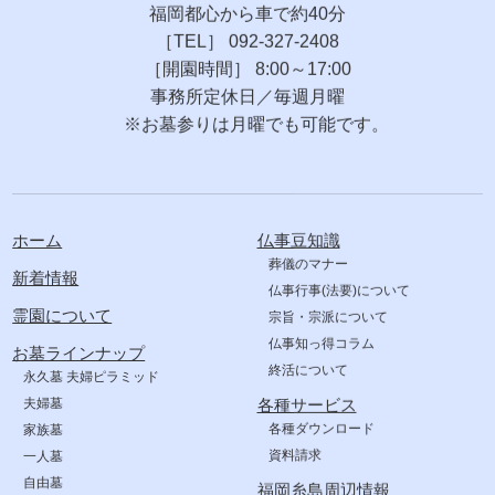
福岡都心から車で約40分
［TEL］ 092-327-2408
［開園時間］ 8:00～17:00
事務所定休日／毎週月曜
※お墓参りは月曜でも可能です。
ホーム
仏事豆知識
葬儀のマナー
新着情報
仏事行事(法要)について
霊園について
宗旨・宗派について
仏事知っ得コラム
お墓ラインナップ
終活について
永久墓 夫婦ピラミッド
夫婦墓
各種サービス
各種ダウンロード
家族墓
資料請求
一人墓
自由墓
福岡糸島周辺情報