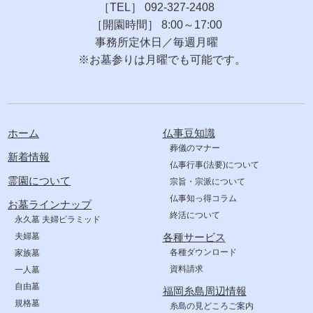
［TEL］ 092-327-2408
［開園時間］ 8:00～17:00
事務所定休日／毎週月曜
※お墓参りは月曜でも可能です。
ホーム
仏事豆知識
葬儀のマナー
新着情報
仏事行事(法要)について
霊園について
宗旨・宗派について
仏事知っ得コラム
お墓ラインナップ
終活について
永久墓 夫婦ピラミッド
夫婦墓
各種サービス
各種ダウンロード
家族墓
資料請求
一人墓
自由墓
福岡糸島周辺情報
規格墓
糸島の見どころご案内