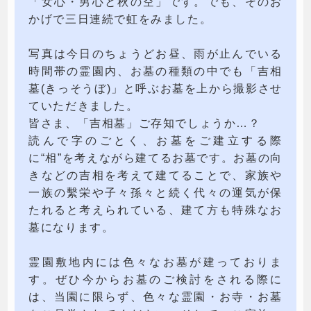
「女心・男心と秋の空」です。でも、そのお
かげで三日連続で虹をみました。
写真は今日のちょうどお昼、雨が止んでいる
時間帯の霊園内、お墓の種類の中でも「吉相
墓(きっそうぼ)」と呼ぶお墓を上から撮影させ
ていただきました。
皆さま、「吉相墓」ご存知でしょうか…？
読んで字のごとく、お墓をご建立する際
に“相”を考えながら建てるお墓です。お墓の向
きなどの吉相を考えて建てることで、家族や
一族の繫栄や子々孫々と続く代々の運気が保
たれると考えられている、建て方も特殊なお
墓になります。
霊園敷地内には色々なお墓が建っておりま
す。ぜひ今からお墓のご検討をされる際に
は、当園に限らず、色々な霊園・お寺・お墓