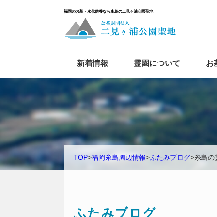
福岡のお墓・永代供養なら糸島の二見ヶ浦公園聖地
新着情報
霊園について
お
TOP
>
福岡糸島周辺情報
>
ふたみブログ
>
糸島の
ふたみブログ