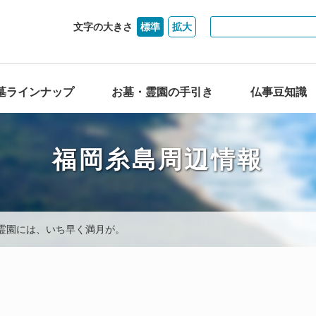
文字の大きさ
標準
拡大
墓ラインナップ
お墓・霊園の手引き
仏事豆知識
福岡糸島周辺情報
霊園には、いち早く満月が。