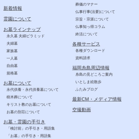
葬儀のマナー
新着情報
仏事行事(法要)について
霊園について
宗旨・宗派について
仏事知っ得コラム
お墓ラインナップ
終活について
永久墓 夫婦ピラミッド
夫婦墓
各種サービス
各種ダウンロード
家族墓
資料請求
一人墓
自由墓
福岡糸島周辺情報
規格墓
糸島の見どころご案内
いとしま絵散歩
お墓について
ふたみブログ
永代供養・永代供養墓について
樹木葬について
最新CM・メディア情報
キリスト教のお墓について
空撮動画
お墓の別荘について
お墓・霊園の手引き
「検討前」の手引き・用語集
「お墓」の手引き・用語集