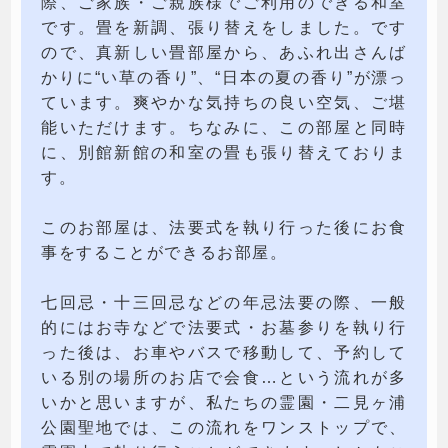
際、ご家族・ご親族様でご利用のできる和室
です。畳を新調、張り替えをしました。です
ので、真新しい畳部屋から、あふれ出さんば
かりに“い草の香り”、“日本の夏の香り”が漂っ
ています。爽やかな気持ちの良い空気、ご堪
能いただけます。ちなみに、この部屋と同時
に、別館新館の和室の畳も張り替えておりま
す。
このお部屋は、法要式を執り行った後にお食
事をすることができるお部屋。
七回忌・十三回忌などの年忌法要の際、一般
的にはお寺などで法要式・お墓参りを執り行
った後は、お車やバスで移動して、予約して
いる別の場所のお店で会食…という流れが多
いかと思いますが、私たちの霊園・二見ヶ浦
公園聖地では、この流れをワンストップで、