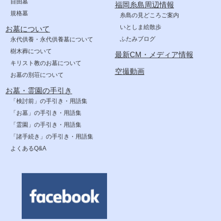
自由墓
福岡糸島周辺情報
規格墓
糸島の見どころご案内
いとしま絵散歩
お墓について
ふたみブログ
永代供養・永代供養墓について
樹木葬について
最新CM・メディア情報
キリスト教のお墓について
空撮動画
お墓の別荘について
お墓・霊園の手引き
「検討前」の手引き・用語集
「お墓」の手引き・用語集
「霊園」の手引き・用語集
「諸手続き」の手引き・用語集
よくあるQ&A