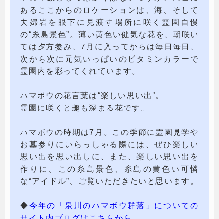
あるここからのロケーションは、海、そして
夫婦岩を眼下に見渡す場所に咲く霊園自慢
の“糸島景色”。薄い黄色い健気な花を、朝咲い
ては夕方萎み、7月に入ってからは毎日毎日、
次から次に元気いっぱいのビタミンカラーで
霊園内を彩ってくれています。
ハマボウの花言葉は“楽しい思い出”。
霊園に咲くと趣も深まる花です。
ハマボウの時期は7月。この季節に霊園見学や
お墓参りにいらっしゃる際には、ぜひ楽しい
思い出を思い出しに、また、楽しい思い出を
作りに、この糸島景色、糸島の黄色い可憐
な“アイドル”、ご覧いただきたいと思います。
◆
今年の「泉川のハマボウ群落」についての
サイト内ブログはこちらから