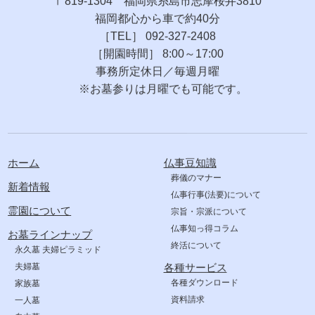
〒819-1304 福岡県糸島市志摩桜井3810
福岡都心から車で約40分
［TEL］ 092-327-2408
［開園時間］ 8:00～17:00
事務所定休日／毎週月曜
※お墓参りは月曜でも可能です。
ホーム
仏事豆知識
葬儀のマナー
新着情報
仏事行事(法要)について
霊園について
宗旨・宗派について
仏事知っ得コラム
お墓ラインナップ
終活について
永久墓 夫婦ピラミッド
夫婦墓
各種サービス
各種ダウンロード
家族墓
資料請求
一人墓