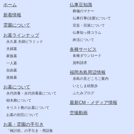
ホーム
仏事豆知識
葬儀のマナー
新着情報
仏事行事(法要)について
霊園について
宗旨・宗派について
仏事知っ得コラム
お墓ラインナップ
終活について
永久墓 夫婦ピラミッド
夫婦墓
各種サービス
各種ダウンロード
家族墓
資料請求
一人墓
自由墓
福岡糸島周辺情報
規格墓
糸島の見どころご案内
いとしま絵散歩
お墓について
ふたみブログ
永代供養・永代供養墓について
樹木葬について
最新CM・メディア情報
キリスト教のお墓について
空撮動画
お墓の別荘について
お墓・霊園の手引き
「検討前」の手引き・用語集