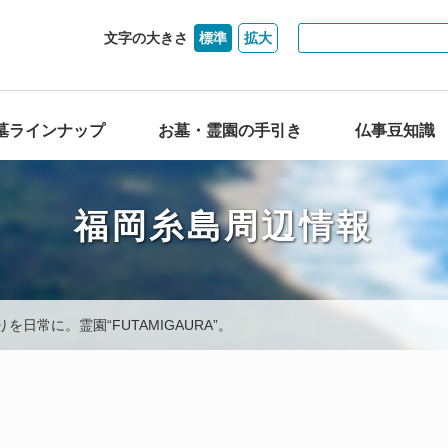
文字の大きさ
標準
拡大
墓ラインナップ
お墓・霊園の手引き
仏事豆知識
福岡糸島周辺情報
を日常に。霊園“FUTAMIGAURA”。