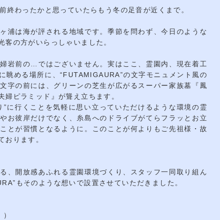
の前終わったかと思っていたらもう冬の足音が近くまで。
ヶ浦は海が評される地域です。季節を問わず、今日のような
光客の方がいらっしゃいました。
婦岩前の…ではございません。実はここ、霊園内、現在着工
眺める場所に、“FUTAMIGAURA”の文字モニュメント風の
文字の前には、グリーンの芝生が広がるスーパー家族墓『鳳
夫婦ピラミッド』が聳え立ちます。
り”に行くことを気軽に思い立っていただけるような環境の霊
やお彼岸だけでなく、糸島へのドライブがてらフラッとお立
ことが習慣となるように。このことが何よりもご先祖様・故
ております。
る、開放感あふれる霊園環境づくり、スタッフ一同取り組ん
AURA”もそのような想いで設置させていただきました。
！）