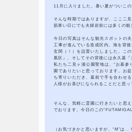
11月に入りました。暑い夏がついこ
そんな時期ではありますが、ここ二見
肌寒い日にでも夫婦岩前には多くの観
今日の写真はそんな観光スポットの夫
工事が進んでいる造成区内。海を背後に
玄関（！）を設置いたしました。この
凰区』、そしてその背後には永久墓『
私たち二見ヶ浦公園聖地は、“お墓参
園でありたいと思っております。お盆
ち寄りいただき、墓前で手を合わせる
人様がお喜びになられることだと思っ
そんな、気軽に霊園に行きたいと思え
でおります。今日のこの“FUTAMIG
（お気づきかと思いますが、“M”は…