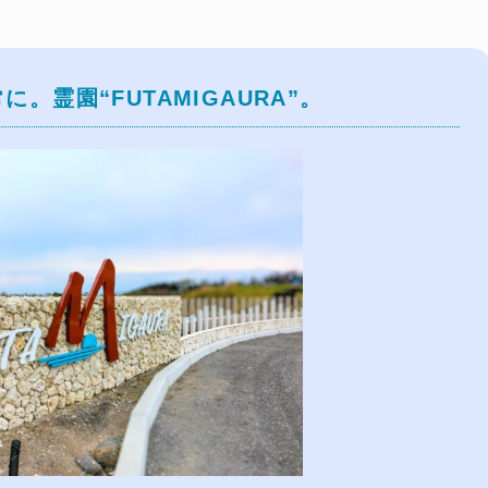
。霊園“FUTAMIGAURA”。