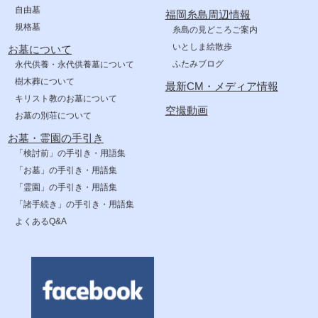
自由墓
福岡糸島周辺情報
規格墓
糸島の見どころご案内
いとしま絵散歩
お墓について
ふたみブログ
永代供養・永代供養墓について
樹木葬について
最新CM・メディア情報
キリスト教のお墓について
空撮動画
お墓の別荘について
お墓・霊園の手引き
「検討前」の手引き・用語集
「お墓」の手引き・用語集
「霊園」の手引き・用語集
「諸手続き」の手引き・用語集
よくあるQ&A