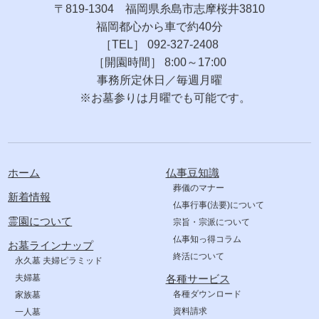
〒819-1304 福岡県糸島市志摩桜井3810
福岡都心から車で約40分
［TEL］ 092-327-2408
［開園時間］ 8:00～17:00
事務所定休日／毎週月曜
※お墓参りは月曜でも可能です。
ホーム
仏事豆知識
葬儀のマナー
新着情報
仏事行事(法要)について
霊園について
宗旨・宗派について
仏事知っ得コラム
お墓ラインナップ
終活について
永久墓 夫婦ピラミッド
夫婦墓
各種サービス
各種ダウンロード
家族墓
資料請求
一人墓