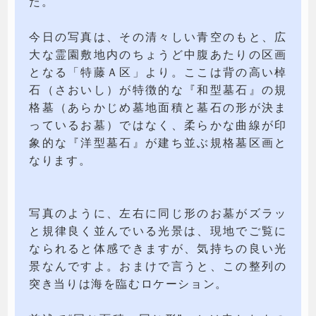
た。
今日の写真は、その清々しい青空のもと、広
大な霊園敷地内のちょうど中腹あたりの区画
となる「特藤Ａ区」より。ここは背の高い棹
石（さおいし）が特徴的な『和型墓石』の規
格墓（あらかじめ墓地面積と墓石の形が決ま
っているお墓）ではなく、柔らかな曲線が印
象的な『洋型墓石』が建ち並ぶ規格墓区画と
なります。
写真のように、左右に同じ形のお墓がズラッ
と規律良く並んでいる光景は、現地でご覧に
なられると体感できますが、気持ちの良い光
景なんですよ。おまけで言うと、この整列の
突き当りは海を臨むロケーション。