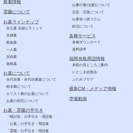
新着情報
仏事行事(法要)について
霊園について
宗旨・宗派について
仏事知っ得コラム
お墓ラインナップ
終活について
永久墓 夫婦ピラミッド
夫婦墓
各種サービス
各種ダウンロード
家族墓
資料請求
一人墓
自由墓
福岡糸島周辺情報
規格墓
糸島の見どころご案内
いとしま絵散歩
お墓について
ふたみブログ
永代供養・永代供養墓について
樹木葬について
最新CM・メディア情報
キリスト教のお墓について
空撮動画
お墓の別荘について
お墓・霊園の手引き
「検討前」の手引き・用語集
「お墓」の手引き・用語集
「霊園」の手引き・用語集