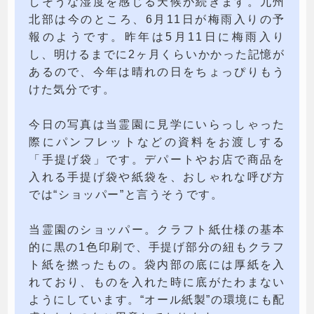
しそうな湿度を感じる天候が続きます。九州
北部は今のところ、6月11日が梅雨入りの予
報のようです。昨年は5月11日に梅雨入り
し、明けるまでに2ヶ月くらいかかった記憶が
あるので、今年は晴れの日をちょっぴりもう
けた気分です。
今日の写真は当霊園に見学にいらっしゃった
際にパンフレットなどの資料をお渡しする
「手提げ袋」です。デパートやお店で商品を
入れる手提げ袋や紙袋を、おしゃれな呼び方
では“ショッパー”と言うそうです。
当霊園のショッパー。クラフト紙仕様の基本
的に黒の1色印刷で、手提げ部分の紐もクラフ
ト紙を撚ったもの。袋内部の底には厚紙を入
れており、ものを入れた時に底がたわまない
ようにしています。“オール紙製”の環境にも配