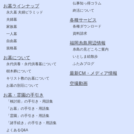
仏事知っ得コラム
お墓ラインナップ
終活について
永久墓 夫婦ピラミッド
夫婦墓
各種サービス
各種ダウンロード
家族墓
資料請求
一人墓
自由墓
福岡糸島周辺情報
規格墓
糸島の見どころご案内
いとしま絵散歩
お墓について
ふたみブログ
永代供養・永代供養墓について
樹木葬について
最新CM・メディア情報
キリスト教のお墓について
空撮動画
お墓の別荘について
お墓・霊園の手引き
「検討前」の手引き・用語集
「お墓」の手引き・用語集
「霊園」の手引き・用語集
「諸手続き」の手引き・用語集
よくあるQ&A