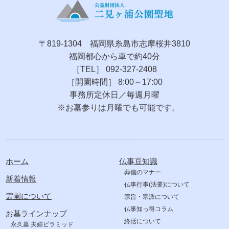
〒819-1304 福岡県糸島市志摩桜井3810
福岡都心から車で約40分
［TEL］ 092-327-2408
［開園時間］ 8:00～17:00
事務所定休日／毎週月曜
※お墓参りは月曜でも可能です。
ホーム
仏事豆知識
葬儀のマナー
新着情報
仏事行事(法要)について
霊園について
宗旨・宗派について
仏事知っ得コラム
お墓ラインナップ
終活について
永久墓 夫婦ピラミッド