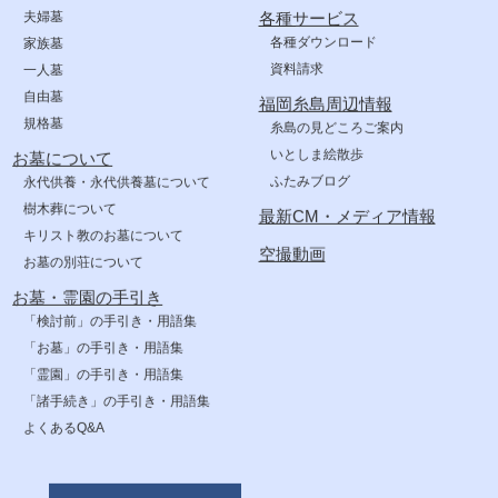
夫婦墓
各種サービス
各種ダウンロード
家族墓
資料請求
一人墓
自由墓
福岡糸島周辺情報
規格墓
糸島の見どころご案内
いとしま絵散歩
お墓について
ふたみブログ
永代供養・永代供養墓について
樹木葬について
最新CM・メディア情報
キリスト教のお墓について
空撮動画
お墓の別荘について
お墓・霊園の手引き
「検討前」の手引き・用語集
「お墓」の手引き・用語集
「霊園」の手引き・用語集
「諸手続き」の手引き・用語集
よくあるQ&A