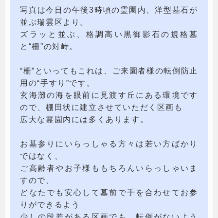
写真は今日の午後3時頃の霊園内、洋型墓石が
並ぶ瑞雲区より。
ズラッと並ぶ、格調高い黒御影石の規格墓
と“柵”の対峙。
“柵”といってもこれは、ご来園者様の転倒防止
用の“手すり”です。
玄海灘の海を眼前に見渡す丘にある環境です
ので、棚田状に建立させていただく区画も
広大な霊園内には多くあります。
お墓参りにいらっしゃる方々は若い方ばかり
ではなく、
ご高齢者やお子様ももちろんいらっしゃいま
すので、
どなたでも安心して墓前で手を合わせてお参
りができるよう
少しの段差がある区画でも、転倒がないよう