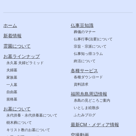
ホーム
仏事豆知識
葬儀のマナー
新着情報
仏事行事(法要)について
霊園について
宗旨・宗派について
仏事知っ得コラム
お墓ラインナップ
終活について
永久墓 夫婦ピラミッド
夫婦墓
各種サービス
各種ダウンロード
家族墓
資料請求
一人墓
自由墓
福岡糸島周辺情報
規格墓
糸島の見どころご案内
いとしま絵散歩
お墓について
ふたみブログ
永代供養・永代供養墓について
樹木葬について
最新CM・メディア情報
キリスト教のお墓について
空撮動画