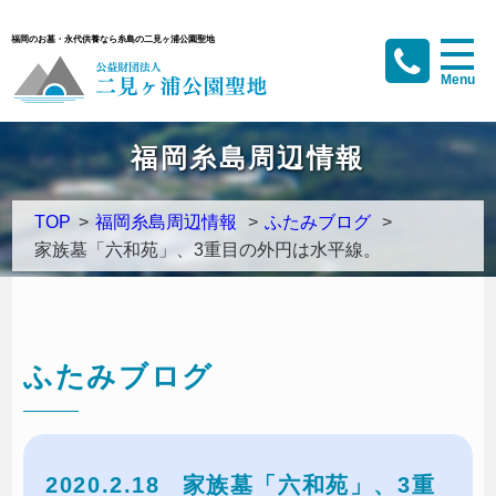
福岡のお墓・永代供養なら糸島の二見ヶ浦公園聖地
福岡糸島周辺情報
TOP
>
福岡糸島周辺情報
>
ふたみブログ
>
家族墓「六和苑」、3重目の外円は水平線。
ふたみブログ
2020.2.18
家族墓「六和苑」、3重