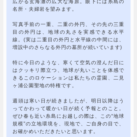
広がる玄海灘の広大な海原。眼下には糸島の
名所・夫婦岩を望みます。
写真手前の一重、二重の外円、その先の三重
目の外円は、地球の丸さを実感できる水平
線。(実は二重目の外円と水平線の中間には、
増設中のさらなる外円の墓所が続いています)
特に今日のような、寒くて空気の澄んだ日に
はクッキリ際立つ、地球が丸いことを体感で
きるこのロケーションは私たちの霊園、二見
ヶ浦公園聖地の特権です。
週頭は寒い日が続きましたが、明日以降はう
ってかわって暖かい日が続く予報とのこと。
ぜひ春も近い糸島にお越しの際は、この“地球
規模”の立地環境を、現地で、ご自身の目で、
お確かめいただきたいと思います。