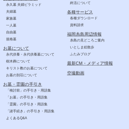
終活について
永久墓 夫婦ピラミッド
夫婦墓
各種サービス
各種ダウンロード
家族墓
資料請求
一人墓
自由墓
福岡糸島周辺情報
規格墓
糸島の見どころご案内
いとしま絵散歩
お墓について
ふたみブログ
永代供養・永代供養墓について
樹木葬について
最新CM・メディア情報
キリスト教のお墓について
空撮動画
お墓の別荘について
お墓・霊園の手引き
「検討前」の手引き・用語集
「お墓」の手引き・用語集
「霊園」の手引き・用語集
「諸手続き」の手引き・用語集
よくあるQ&A