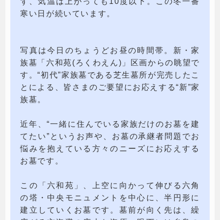
ず、気温は上がっても10度以下。この冬一番
寒い日が続いています。
写真は今日のちょうどお昼の時間帯。新・家
族墓「六和苑(ろくわえん)」区画からの眺望で
す。“初代”家族墓である芝生墓所が完売したこ
とによる、皆さまのご要望にお応えする“新”家
族墓。
近年、“一緒に住んでいる家族だけのお墓を建
てたい”というお声や、お墓の承継者問題でお
悩みを抱えている方々のニーズにお応えする
お墓です。
この「六和苑」、上空に向かって伸びる六角
の塔・中央モニュメントを中心に、半円形に
建立していくお墓です。墓前が向く先は、繰