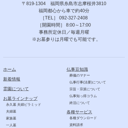
〒819-1304 福岡県糸島市志摩桜井3810
福岡都心から車で約40分
［TEL］ 092-327-2408
［開園時間］ 8:00～17:00
事務所定休日／毎週月曜
※お墓参りは月曜でも可能です。
ホーム
仏事豆知識
葬儀のマナー
新着情報
仏事行事(法要)について
霊園について
宗旨・宗派について
仏事知っ得コラム
お墓ラインナップ
終活について
永久墓 夫婦ピラミッド
夫婦墓
各種サービス
各種ダウンロード
家族墓
資料請求
一人墓