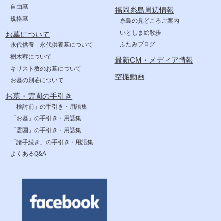
自由墓
福岡糸島周辺情報
規格墓
糸島の見どころご案内
いとしま絵散歩
お墓について
ふたみブログ
永代供養・永代供養墓について
樹木葬について
最新CM・メディア情報
キリスト教のお墓について
空撮動画
お墓の別荘について
お墓・霊園の手引き
「検討前」の手引き・用語集
「お墓」の手引き・用語集
「霊園」の手引き・用語集
「諸手続き」の手引き・用語集
よくあるQ&A