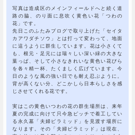
写真は造成区のメインフィールドへと続く道
路の脇、のり面に息吹く黄色い花「つわの
花」です。
先日このふたみブログで取り上げた「セイタ
カアワダチソウ」とは打って変わって、地面
に這うように群生しています。花は小さくて
も、根元・足元には瑞々しい深い緑の大きな
葉っぱ、そして小さなきれいな黄色い花びら
を各々精一杯、たくましく広げています。今
日のような風の強い日でも耐え忍ぶように。
背が高くない分、どこかしら日本らしさを感
じさせてくれる花です。
実はこの黄色いつわの花の群生場所は、来年
夏の完成に向けて只今急ピッチで着工してい
る永久墓「夫婦ピラミッド」を見渡す場所に
なります。その「夫婦ピラミッド」は現在、