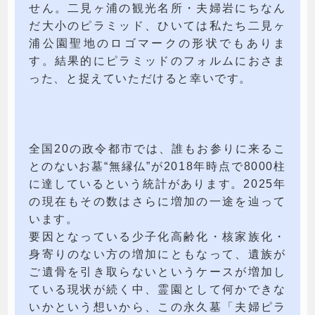
せん。二見ヶ浦の観光名所・夫婦岩にちなん
だ大小のピラミッド、ひいては私たち二見ヶ
浦公園聖地のロゴマークの形状でもありま
す。結果的にピラミッドのフォルムにおさま
った、と捉えていただけると幸いです。
全国20の政令都市では、誰もお参りに来るこ
とのないお墓“無縁仏”が2018年時点で8000柱
に達しているという統計があります。2025年
の現在もその数はさらに増加の一途を辿って
います。
要因となっている少子化高齢化・核家族化・
身寄りのない方の増加にともなって、遺族が
ご遺骨を引き取らないというケースが増加し
ている現状が続く中、霊園として何かできな
いかという想いから、この永久墓「夫婦ピラ