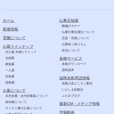
ホーム
仏事豆知識
葬儀のマナー
新着情報
仏事行事(法要)について
霊園について
宗旨・宗派について
仏事知っ得コラム
お墓ラインナップ
終活について
永久墓 夫婦ピラミッド
夫婦墓
各種サービス
各種ダウンロード
家族墓
資料請求
一人墓
自由墓
福岡糸島周辺情報
規格墓
糸島の見どころご案内
いとしま絵散歩
お墓について
ふたみブログ
永代供養・永代供養墓について
樹木葬について
最新CM・メディア情報
キリスト教のお墓について
空撮動画