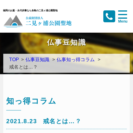
福岡のお墓・永代供養なら糸島の二見ヶ浦公園聖地
仏事豆知識
TOP
>
仏事豆知識
>
仏事知っ得コラム
>
戒名とは…？
知っ得コラム
2021.8.23
戒名とは…？