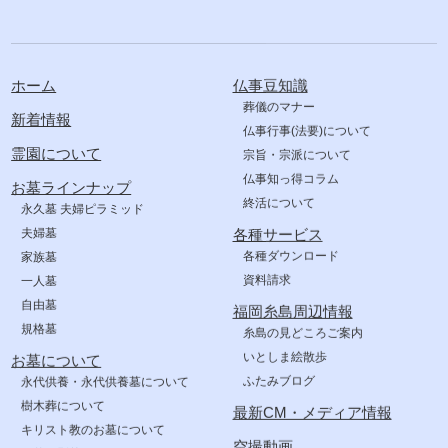
ホーム
仏事豆知識
葬儀のマナー
新着情報
仏事行事(法要)について
霊園について
宗旨・宗派について
仏事知っ得コラム
お墓ラインナップ
終活について
永久墓 夫婦ピラミッド
夫婦墓
各種サービス
各種ダウンロード
家族墓
資料請求
一人墓
自由墓
福岡糸島周辺情報
規格墓
糸島の見どころご案内
いとしま絵散歩
お墓について
ふたみブログ
永代供養・永代供養墓について
樹木葬について
最新CM・メディア情報
キリスト教のお墓について
空撮動画