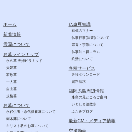
ホーム
仏事豆知識
葬儀のマナー
新着情報
仏事行事(法要)について
霊園について
宗旨・宗派について
仏事知っ得コラム
お墓ラインナップ
終活について
永久墓 夫婦ピラミッド
夫婦墓
各種サービス
各種ダウンロード
家族墓
資料請求
一人墓
自由墓
福岡糸島周辺情報
規格墓
糸島の見どころご案内
いとしま絵散歩
お墓について
ふたみブログ
永代供養・永代供養墓について
樹木葬について
最新CM・メディア情報
キリスト教のお墓について
空撮動画