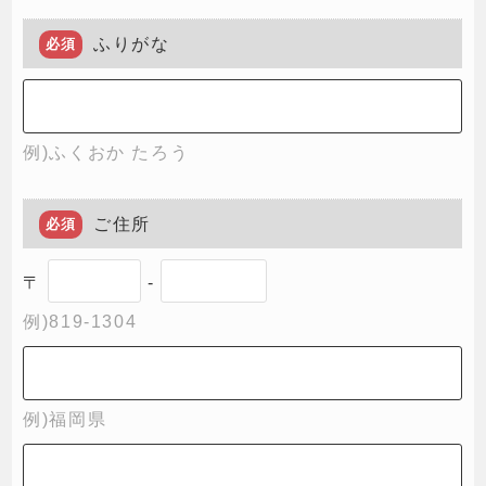
ふりがな
必須
例)ふくおか たろう
ご住所
必須
〒
-
例)819-1304
例)福岡県