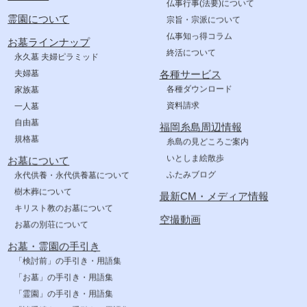
仏事行事(法要)について
霊園について
宗旨・宗派について
仏事知っ得コラム
お墓ラインナップ
終活について
永久墓 夫婦ピラミッド
夫婦墓
各種サービス
各種ダウンロード
家族墓
資料請求
一人墓
自由墓
福岡糸島周辺情報
規格墓
糸島の見どころご案内
いとしま絵散歩
お墓について
ふたみブログ
永代供養・永代供養墓について
樹木葬について
最新CM・メディア情報
キリスト教のお墓について
空撮動画
お墓の別荘について
お墓・霊園の手引き
「検討前」の手引き・用語集
「お墓」の手引き・用語集
「霊園」の手引き・用語集