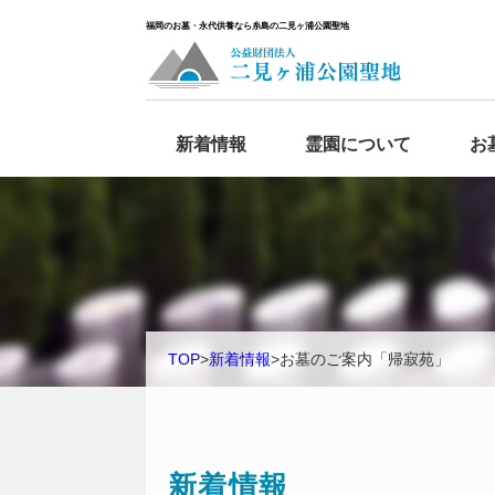
福岡のお墓・永代供養なら糸島の二見ヶ浦公園聖地
新着情報
霊園について
お
TOP
>
新着情報
>
お墓のご案内「帰寂苑」
新着情報