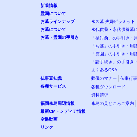
新着情報
霊園について
お墓ラインナップ
永久墓 夫婦ピラミッド
お墓について
永代供養・永代供養墓
お墓・霊園の手引き
「検討前」の手引き・
「お墓」の手引き・用
「霊園」の手引き・用
「諸手続き」の手引き
よくあるQ&A
仏事豆知識
葬儀のマナー
仏事行事
各種サービス
各種ダウンロード
資料請求
福岡糸島周辺情報
糸島の見どころご案内
最新CM・メディア情報
空撮動画
リンク