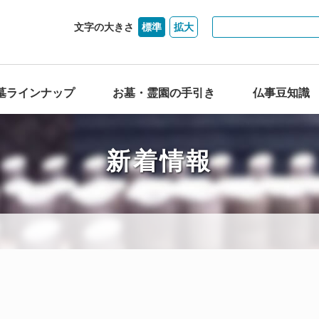
文字の大きさ
標準
拡大
墓ラインナップ
お墓・霊園の手引き
仏事豆知識
新着情報