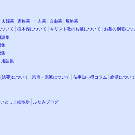
夫婦墓
家族墓
一人墓
自由墓
規格墓
について
樹木葬について
キリスト教のお墓について
お墓の別荘につ
用語集
語集
語集
・用語集
(法要)について
宗旨・宗派について
仏事知っ得コラム
終活につい
いとしま絵散歩
ふたみブログ